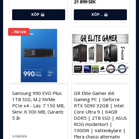
21 899 SEK
KÖP
KÖP…
- 700 SEK
Samsung 990 EVO Plus
GR Elite Gamer i66
1TB SSD, M.2 NVMe
Gaming PC | Geforce
PCIe x4 - Läs: 7 150 MB,
RTX 5090 32GB | Intel
Skriv: 6 300 MB, Garanti:
Core Ultra 9 | 64GB
5 år
DDR5 | 2TB SSD | ASUS
ROG moderkort |
1000W | Vattenkylare |
3 199 SEK
Flera chassi alternativ