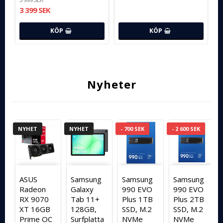
3 399 SEK
KÖP
KÖP
Nyheter
NYHET
NYHET
- 700 SEK
- 2 600 SEK
ASUS
Samsung
Samsung
Samsung
n
Radeon
Galaxy
990 EVO
990 EVO
RX 9070
Tab 11+
Plus 1TB
Plus 2TB
XT 16GB
128GB,
SSD, M.2
SSD, M.2
Prime OC
Surfplatta
NVMe
NVMe