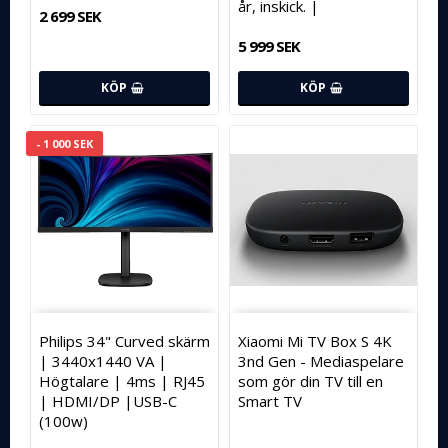
år, inskick. |
2 699 SEK
5 999 SEK
KÖP
KÖP
- 1 000 SEK
Philips 34" Curved skärm
Xiaomi Mi TV Box S 4K
| 3440x1440 VA |
3nd Gen - Mediaspelare
Högtalare | 4ms | RJ45
som gör din TV till en
| HDMI/DP |USB-C
Smart TV
(100w)