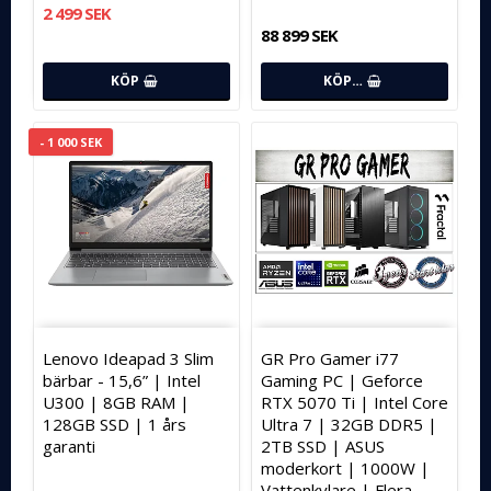
2 499 SEK
88 899 SEK
KÖP
KÖP…
- 1 000 SEK
Lenovo Ideapad 3 Slim
GR Pro Gamer i77
bärbar - 15,6” | Intel
Gaming PC | Geforce
U300 | 8GB RAM |
RTX 5070 Ti | Intel Core
128GB SSD | 1 års
Ultra 7 | 32GB DDR5 |
garanti
2TB SSD | ASUS
moderkort | 1000W |
Vattenkylare | Flera