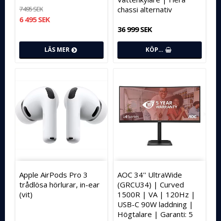
7 495 SEK
chassi alternativ
6 495 SEK
36 999 SEK
LÄS MER
KÖP…
Apple AirPods Pro 3
AOC 34'' UltraWide
trådlösa hörlurar, in-ear
(GRCU34) | Curved
(vit)
1500R | VA | 120Hz |
USB-C 90W laddning |
Högtalare | Garanti: 5