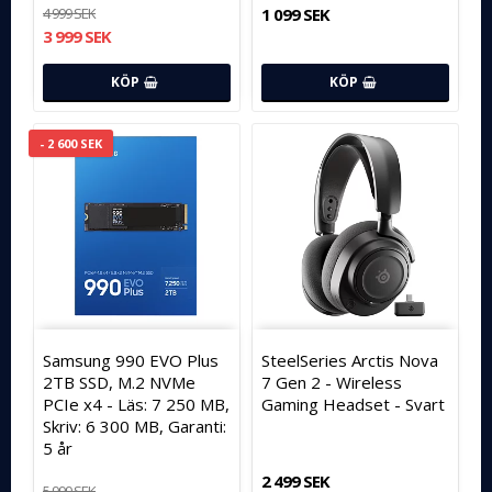
4 999 SEK
1 099 SEK
3 999 SEK
KÖP
KÖP
- 2 600 SEK
Samsung 990 EVO Plus
SteelSeries Arctis Nova
2TB SSD, M.2 NVMe
7 Gen 2 - Wireless
PCIe x4 - Läs: 7 250 MB,
Gaming Headset - Svart
Skriv: 6 300 MB, Garanti:
5 år
2 499 SEK
5 999 SEK