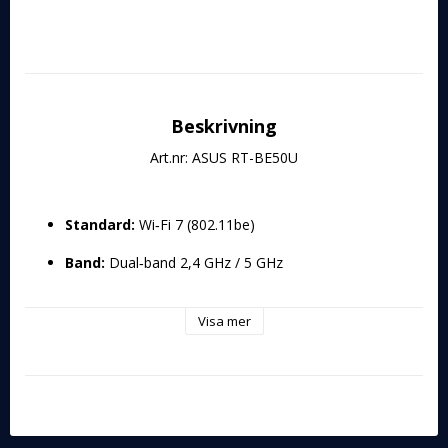
Beskrivning
Art.nr: ASUS RT-BE50U
Standard:
 Wi‑Fi 7 (802.11be)
Band:
 Dual‑band 2,4 GHz / 5 GHz
Maxhastighet:
 BE3600 – upp till 3600 Mbit/s (2882 
Mbit/s på 5 GHz + 688 Mbit/s på 2,4 GHz)
Visa mer
Portar:
 1× RJ-45 2.5 Gigabit WAN, 3× RJ-45 Gigabit 
LAN
Modulering:
 4096-QAM OFDMA