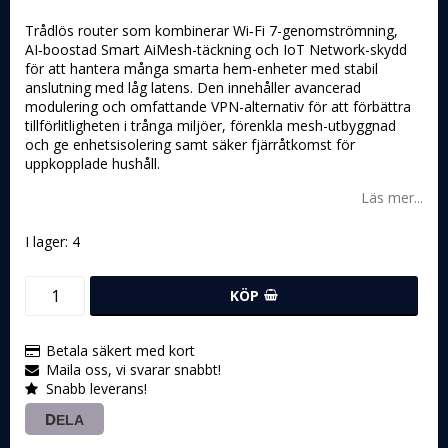
Trådlös router som kombinerar Wi‑Fi 7-genomströmning,
AI‑boostad Smart AiMesh-täckning och IoT Network-skydd
för att hantera många smarta hem-enheter med stabil
anslutning med låg latens. Den innehåller avancerad
modulering och omfattande VPN-alternativ för att förbättra
tillförlitligheten i trånga miljöer, förenkla mesh-utbyggnad
och ge enhetsisolering samt säker fjärråtkomst för
uppkopplade hushåll.
Läs mer...
I lager: 4
KÖP
Betala säkert med kort
Maila oss, vi svarar snabbt!
Snabb leverans!
DELA