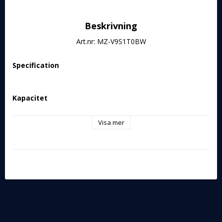
Beskrivning
Art.nr: MZ-V9S1T0BW
Specification
Kapacitet
Visa mer
1 TB
Maskinvarukryptering
Ja