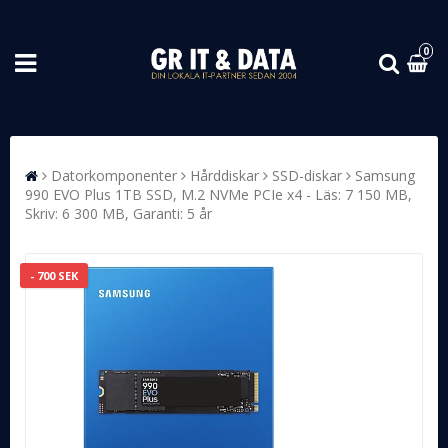
0
Datorkomponenter
Hårddiskar
SSD-diskar
Samsung
990 EVO Plus 1TB SSD, M.2 NVMe PCIe x4 - Läs: 7 150 MB,
Skriv: 6 300 MB, Garanti: 5 år
- 700 SEK