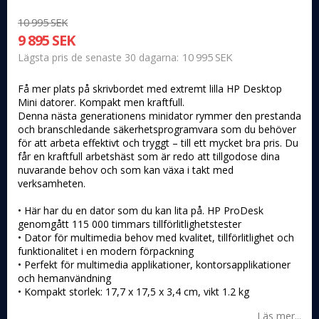
10 995 SEK
9 895 SEK
10 995 SEK
Lägsta pris de senaste 30 dagarna
Få mer plats på skrivbordet med extremt lilla HP Desktop
Mini datorer. Kompakt men kraftfull.
Denna nästa generationens minidator rymmer den prestanda
och branschledande säkerhetsprogramvara som du behöver
för att arbeta effektivt och tryggt – till ett mycket bra pris. Du
får en kraftfull arbetshäst som är redo att tillgodose dina
nuvarande behov och som kan växa i takt med
verksamheten.
• Här har du en dator som du kan lita på. HP ProDesk
genomgått 115 000 timmars tillförlitlighetstester
• Dator för multimedia behov med kvalitet, tillförlitlighet och
funktionalitet i en modern förpackning
• Perfekt för multimedia applikationer, kontorsapplikationer
och hemanvändning
• Kompakt storlek: 17,7 x 17,5 x 3,4 cm, vikt 1.2 kg
Läs mer...