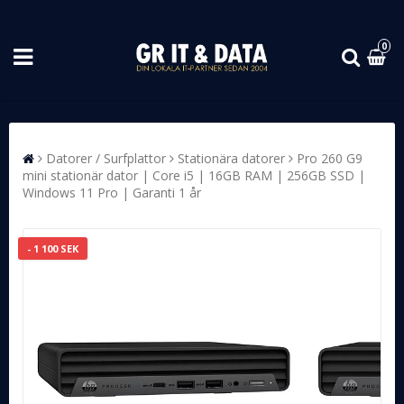
0
Datorer / Surfplattor
Stationära datorer
Pro 260 G9
mini stationär dator | Core i5 | 16GB RAM | 256GB SSD |
Windows 11 Pro | Garanti 1 år
- 1 100 SEK