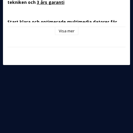
tekniken och
3 års garanti
Start klara och optimerade multimedia datorer för 
prestanda krävande program
Visa mer
GR Datorer byggda i Tornedalen sedan 2004, få 
premiumkvalitet utan att betala ett 
premiumpris!
Perfekt för mer krävande multimedia applikationer 
som foto/video-redigering och CAD
Intel Core Ultra Processorer med inbyggd NPU för AI-
beräkning
Noggrant utvalda komponenter garanterar kvalitén och 
prestandan!
Plug n play: Levereras start klar, optimerad med ren 
installation av Windows och 3 års garanti