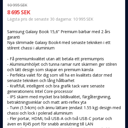
10 995 SEK
8 695 SEK
10 995 SEK
Lägsta pris de senaste 30 dagarna
Samsung Galaxy Book 15,6” Premium bärbar med 2 års
garanti
Nya slimmade Galaxy Book4 med senaste tekniken i ett
stilrent chassi i aluminium
- Få premiumkvalitet utan att betala ett premiumpris
- Aluminiumhöljet och tunna ramar runt skärmen ger stilren
och lätt design som skapar en premium känsla
- Perfekta valet för dig som vill ha en kvalitets dator med
senaste tekniken och lång hållbarhet
- Kraftfull, intelligent och bra grafik tack vare senaste
generationens Intel Core-processor
- IPS skärm med mycket bra bildkvalitet, färgåtergivning,
betraktningsvinklar och matt anti-reflex yta
- Tunn (1.54cm) och ännu lättare (endast 1.55 kg) design med
chassi och lock i polerad aluminium
- Fler portar, HDMI, två USB-A och två USB-C portar och
även en RJ45 port för snabb anslutning till LAN