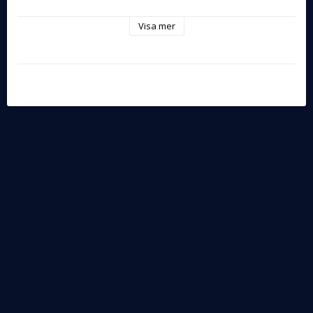
Processor:
Intel Core i5 1335U  kärnor: 10/12 1.4-5.0GHz
Visa mer
Skärm:
15,6” Full-HD 
IPS-panel
, matt
Grafikkort:
Intel UHD Graphics 13th Gen.
Minne:
8GB LPDDR4X
SSD:
512GB NVMe